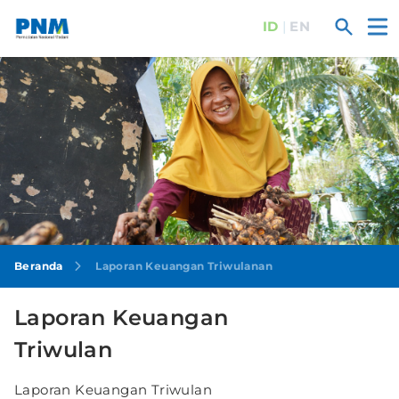
ID
|
EN
Ope
Search
Beranda
Laporan Keuangan Triwulanan
Laporan Keuangan
Triwulan
Laporan Keuangan Triwulan