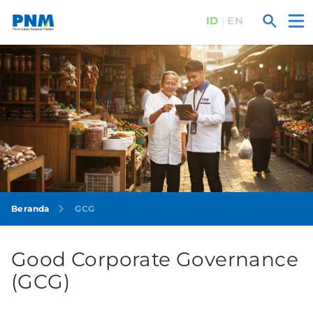
ID
|
EN
Ope
Search
Beranda
GCG
Good Corporate Governance
(GCG)