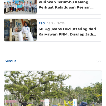
Pulihkan Terumbu Karang,
Perkuat Kehidupan Pesisir,
Langkah Nyata PNM untuk
Keberlanjutan Lingkungan.
ESG
| 18 Jun 2025
60 Kg Jeans Decluttering dari
Karyawan PNM, Disulap Jadi
Fashion Keren oleh Nasabah
PNM Mekaar
Semua
ESG